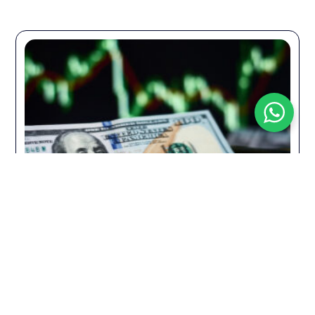
mayo 27, 2025
Hello world!
Lorem ipsum dolor sit amet, consectetur adipiscing elit.
Maecenas rutrum ultrices nisi, at congue sapien
lobortis…