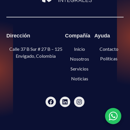
Dirección
Compañía
Ayuda
Calle 37 B Sur # 27 B – 125
Inicio
Contacto
Envigado, Colombia
Políticas
Nosotros
Servicios
Noticias
F
L
I
a
i
n
c
n
s
e
k
t
b
e
a
o
d
g